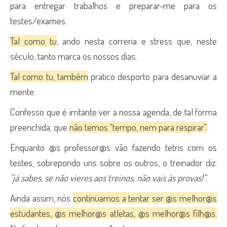
para entregar trabalhos e preparar-me para os
testes/exames.
Tal como tu
, ando nesta correria e stress que, neste
século, tanto marca os nossos dias.
Tal como tu, também
pratico desporto para desanuviar a
mente.
Confesso que é irritante ver a nossa agenda, de tal forma
preenchida, que
não temos "tempo, nem para respirar".
Enquanto @s professor@s vão fazendo tetris com os
testes, sobrepondo uns sobre os outros, o treinador diz:
"já sabes, se não vieres aos treinos, não vais às provas!”.
Ainda assim, nós
continuamos a tentar ser @s melhor@s
estudantes, @s melhor@s atletas, @s melhor@s filh@s.