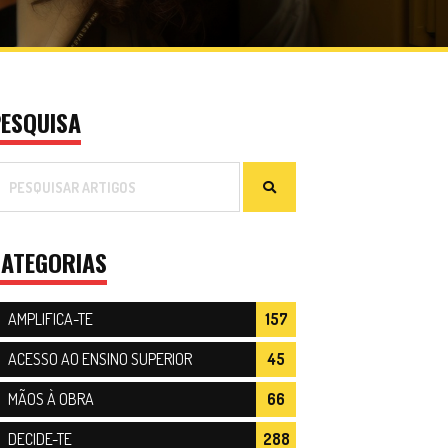
ESQUISA
ATEGORIAS
AMPLIFICA-TE
157
ACESSO AO ENSINO SUPERIOR
45
MÃOS À OBRA
66
DECIDE-TE
288