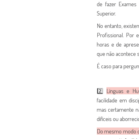
de fazer Exames N
Superior.
No entanto, existe
Profissional. Por
horas e de aprese
que não acontece s
É caso para pergun
2️⃣
Línguas e Hu
facilidade em disci
mas certamente não
difíceis ou aborreci
Do mesmo modo que