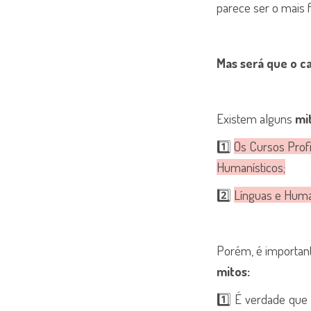
parece ser o mais fác
Mas será que o c
Existem alguns
mi
1️⃣
Os Cursos Profi
Humanísticos;
2️⃣
Línguas e Human
Porém, é importan
mitos:
1️⃣ É verdade que 