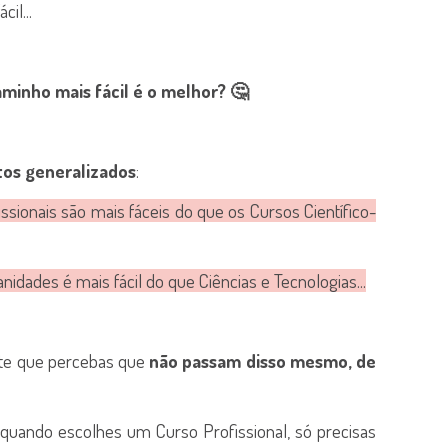
il...
aminho mais fácil é o melhor? 🤔
tos generalizados
:
ssionais são mais fáceis do que os Cursos Científico-
idades é mais fácil do que Ciências e Tecnologias...
te que percebas que
não passam disso mesmo, de
quando escolhes um Curso Profissional, só precisas