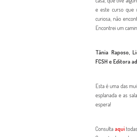
casa, que tive alg
e este curso que
curiosa, não encont
Encontrei um camin
Tânia Raposo, L
FCSH e Editora ad
Esta é uma das muit
esplanada e as sal
espera!
Consulta
aqui
toda