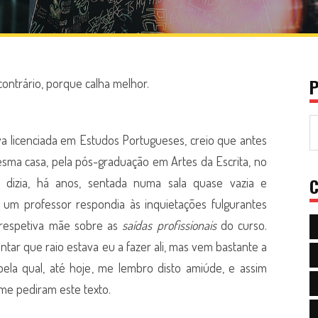
P
 contrário, porque calha melhor.
va licenciada em Estudos Portugueses, creio que antes
esma casa, pela pós-graduação em Artes da Escrita, no
C
, dizia, há anos, sentada numa sala quase vazia e
um professor respondia às inquietações fulgurantes
 respetiva mãe sobre as
saídas profissionais
do curso.
tar que raio estava eu a fazer ali, mas vem bastante a
pela qual, até hoje, me lembro disto amiúde, e assim
me pediram este texto.