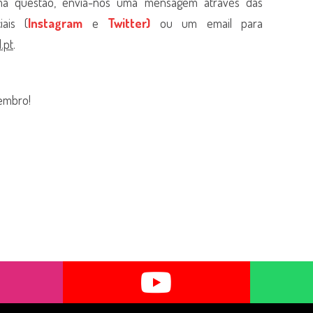
ma questão, envia-nos uma mensagem através das
iais (
Instagram
e
Twitter
)
ou um email para
.pt
.
tembro!