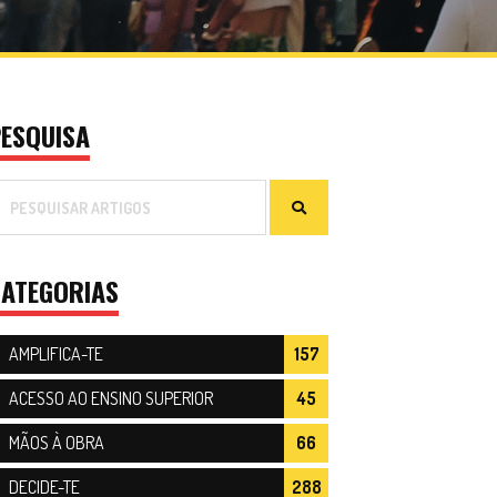
ESQUISA
ATEGORIAS
AMPLIFICA-TE
157
ACESSO AO ENSINO SUPERIOR
45
MÃOS À OBRA
66
DECIDE-TE
288