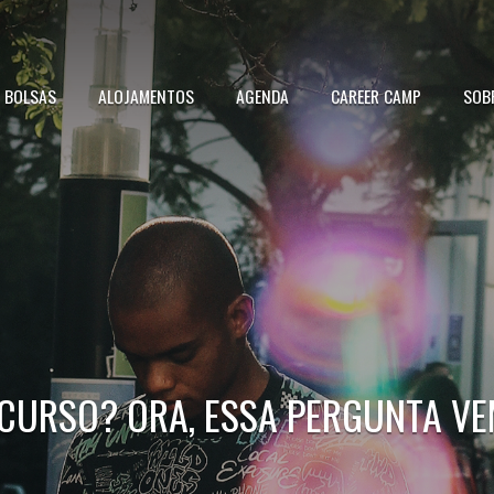
BOLSAS
ALOJAMENTOS
AGENDA
CAREER CAMP
SOB
 CURSO? ORA, ESSA PERGUNTA VE