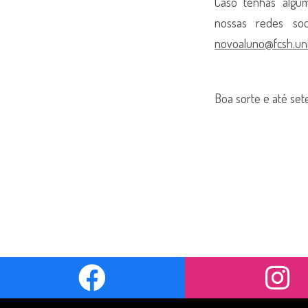
Caso tenhas algu
nossas redes soc
novoaluno@fcsh.unl
Boa sorte e até se