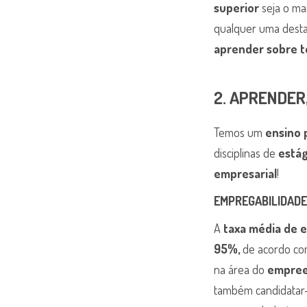
superior
seja o mai
qualquer uma destas
aprender sobre t
2. APRENDER
Temos um
ensino 
disciplinas de
estág
empresarial
!
EMPREGABILIDADE
A
taxa média de e
95%,
de acordo co
na área do
empre
também candidatar