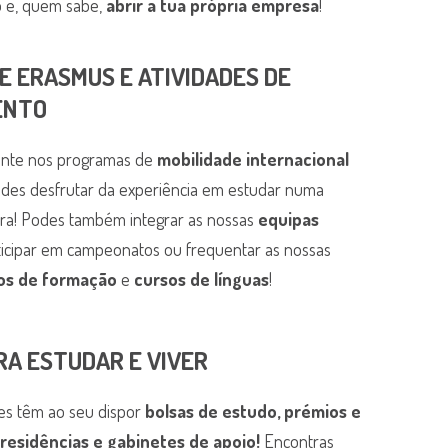
 e, quem sabe,
abrir a tua própria empresa
!
DE ERASMUS E ATIVIDADES DE
ENTO
nte nos programas de
mobilidade internacional
podes desfrutar da experiência em estudar numa
eira! Podes também integrar as nossas
equipas
ticipar em campeonatos ou frequentar as nossas
ros de formação
e
cursos de línguas
!
ARA ESTUDAR E VIVER
es têm ao seu dispor
bolsas de estudo, prémios e
 residências e gabinetes de apoio!
Encontras