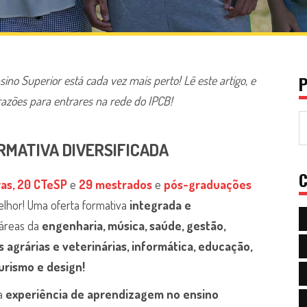
P
ino Superior está cada vez mais perto! Lê este artigo, e
azões para entrares na rede do IPCB!
ORMATIVA DIVERSIFICADA
C
ras
,
20 CTeSP
e
29 mestrados
e
pós-graduações
lhor! Uma oferta formativa
integrada e
 áreas da
engenharia, música, saúde, gestão,
s agrárias e veterinárias, informática, educação,
turismo e design!
a
experiência de aprendizagem no ensino