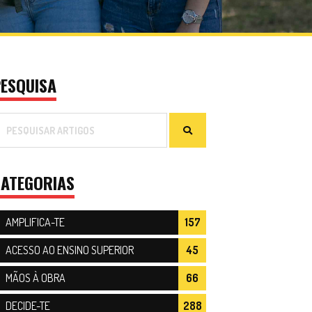
ESQUISA
ATEGORIAS
AMPLIFICA-TE
157
ACESSO AO ENSINO SUPERIOR
45
MÃOS À OBRA
66
DECIDE-TE
288