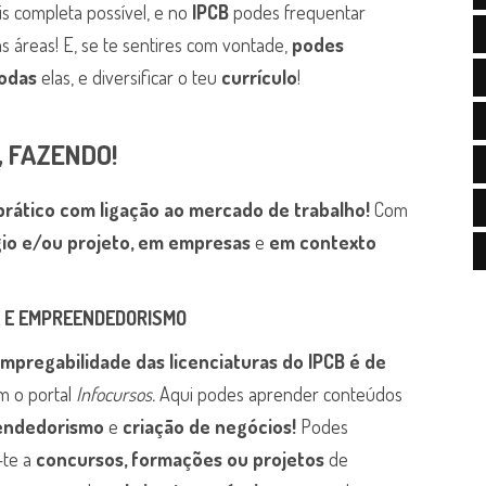
s completa possível, e no
IPCB
podes frequentar
 áreas! E, se te sentires com vontade,
podes
odas
elas, e diversificar o teu
currículo
!
, FAZENDO!
prático com ligação ao mercado de trabalho!
Com
io e/ou projeto, em empresas
e
em contexto
 E EMPREENDEDORISMO
mpregabilidade das licenciaturas do IPCB é de
m o portal
Infocursos.
Aqui podes aprender conteúdos
endedorismo
e
criação de negócios!
Podes
-te a
concursos, formações ou projetos
de