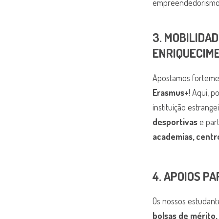
empreendedorismo
3. MOBILIDA
ENRIQUECIM
Apostamos forteme
Erasmus+
! Aqui, 
instituição estrang
desportivas
e par
academias, cent
4. APOIOS P
Os nossos estudant
bolsas de mérito,