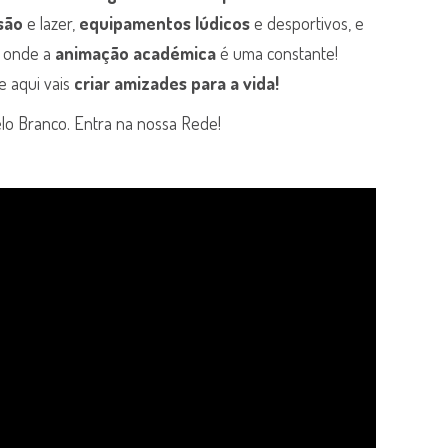
são
e lazer,
equipamentos lúdicos
e desportivos, e
a onde a
animação académica
é uma constante!
e aqui vais
criar amizades para a vida!
elo Branco. Entra na nossa Rede!