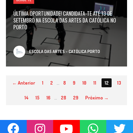
ÚLTIMA OPORTUNIDADE! CANDIDATA-TE ATÉ 13 DE
SETEMBRO NA ESCOLA DAS ARTES DA CATÓLICA NO
PORTO
ESCOLA DAS ARTES - CATÓLICA PORTO
← Anterior
1
2
…
8
9
10
11
12
13
14
15
16
…
28
29
Próximo →