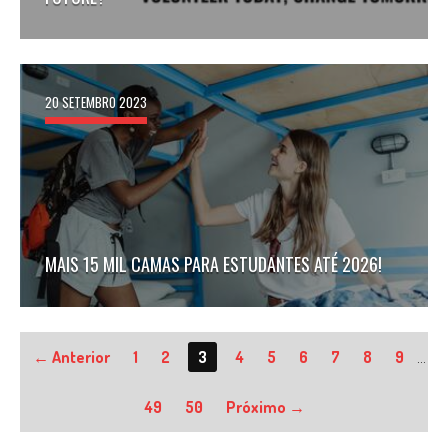
20 SETEMBRO 2023
MAIS 15 MIL CAMAS PARA ESTUDANTES ATÉ 2026!
← Anterior
1
2
3
4
5
6
7
8
9
…
49
50
Próximo →