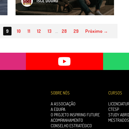
ISCE DOURO
9
10
11
12
13
…
28
29
Próximo →
SOBRE NÓS
CURSOS
A ASSOCIAÇÃO
LICENCIATU
A EQUIPA
CTESP
O PROJETO INSPIRING FUTURE
STUDY ABR
ACOMPANHAMENTO
MESTRADOS
CONSELHO ESTRATÉGICO