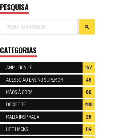
PESQUISA
CATEGORIAS
AMPLIFICA-TE
157
ACESSO AO ENSINO SUPERIOR
45
MÃOS À OBRA
66
DECIDE-TE
288
MALTA INSPIRADA
26
LIFE HACKS
114