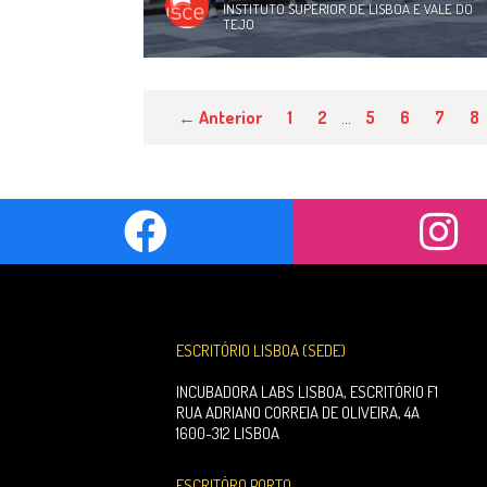
INSTITUTO SUPERIOR DE LISBOA E VALE DO
TEJO
← Anterior
1
2
…
5
6
7
8
ESCRITÓRIO LISBOA (SEDE)
INCUBADORA LABS LISBOA, ESCRITÓRIO F1
RUA ADRIANO CORREIA DE OLIVEIRA, 4A
1600-312 LISBOA
ESCRITÓRO PORTO