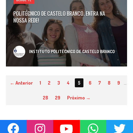
POLITÉCNICO DE CASTELO BRANCO. ENTRA NA
NOSSA REDE!
INSTITUTO POLITÉCNICO DE CASTELO BRANCO
← Anterior
1
2
3
4
5
6
7
8
9
…
28
29
Próximo →